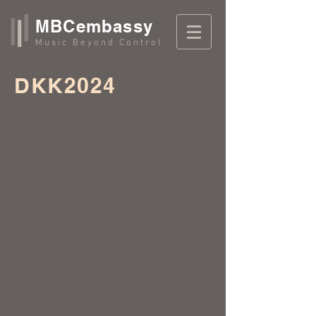
MBCembassy
Music Beyond Control
DKK2024